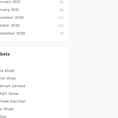
bruary 2021
(5)
nuary 2021
(6)
cember 2020
(15)
tober 2020
(16)
ptember 2020
(1)
bels
lia bhatt
mir Khan
shram Series3
hijit Tomar
hisek bacchan
u Dhabi
tion