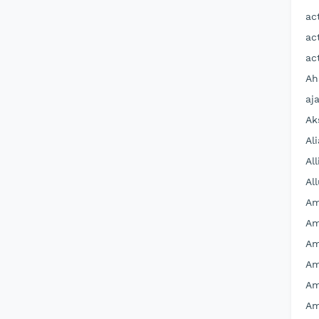
ac
ac
ac
Ah
aj
Ak
Al
All
Al
Am
Am
Am
Am
Am
Am