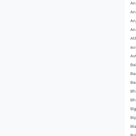
An
An
An
An
At
au
Av
Ba
Ba
Ba
Bh
Bh
Bi
Bi
Bl
Bo