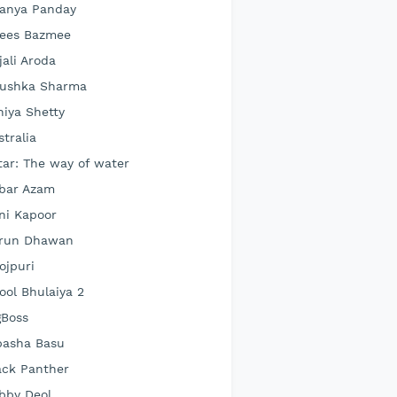
anya Panday
ees Bazmee
jali Aroda
ushka Sharma
hiya Shetty
stralia
tar: The way of water
bar Azam
ni Kapoor
run Dhawan
ojpuri
ool Bhulaiya 2
gBoss
pasha Basu
ack Panther
bby Deol