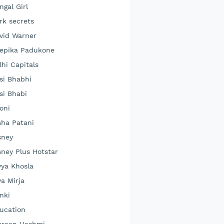
ngal Girl
rk secrets
vid Warner
epika Padukone
lhi Capitals
si Bhabhi
si Bhabi
oni
sha Patani
sney
sney Plus Hotstar
vya Khosla
ya Mirja
nki
ucation