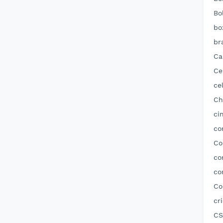
Bo
bo
br
Ca
Ce
ce
Ch
ci
co
Co
co
co
Co
cr
CS