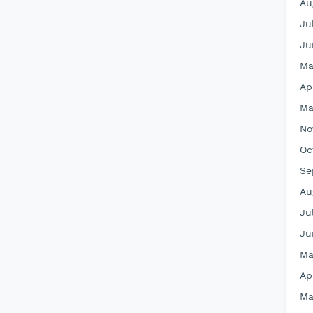
Au
Ju
Ju
Ma
Ap
Ma
No
Oc
Se
Au
Ju
Ju
Ma
Ap
Ma