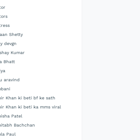
tor
tors
tress
aan Shetty
ay devgn
shay Kumar
ia Bhatt
iya
lu aravind
bani
ir Khan ki beti bf ke sath
ir Khan ki beti ka mms viral
isha Patel
itabh Bachchan
la Paul