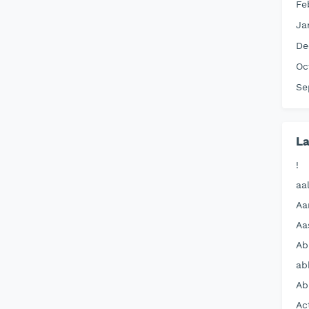
Fe
Ja
De
Oc
Se
La
!
aa
Aa
Aa
Ab
ab
Ab
Ac