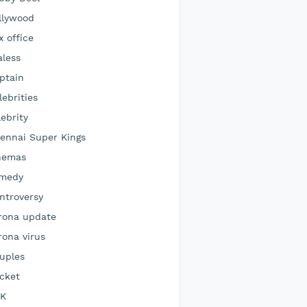
llywood
x office
aless
ptain
lebrities
lebrity
ennai Super Kings
nemas
medy
ntroversy
rona update
rona virus
uples
icket
K