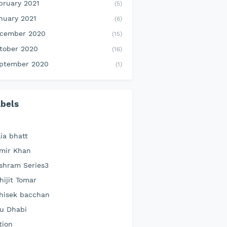
bruary 2021
(5)
nuary 2021
(6)
cember 2020
(15)
tober 2020
(16)
ptember 2020
(1)
bels
lia bhatt
mir Khan
shram Series3
hijit Tomar
hisek bacchan
u Dhabi
tion