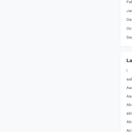
Fe
Ja
De
Oc
Se
La
!
aa
Aa
Aa
Ab
ab
Ab
Ac