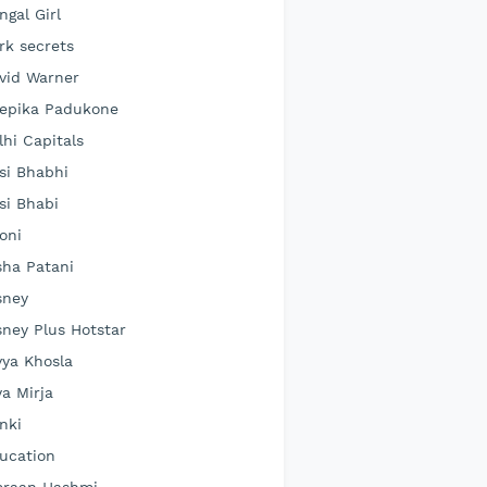
ngal Girl
rk secrets
vid Warner
epika Padukone
lhi Capitals
si Bhabhi
si Bhabi
oni
sha Patani
sney
sney Plus Hotstar
vya Khosla
ya Mirja
nki
ucation