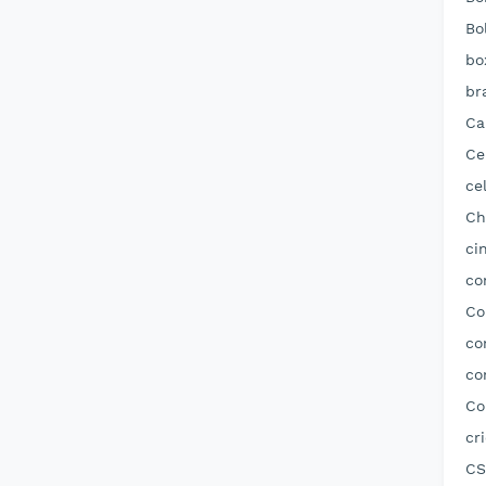
Bo
bo
br
Ca
Ce
ce
Ch
ci
co
Co
co
co
Co
cr
CS