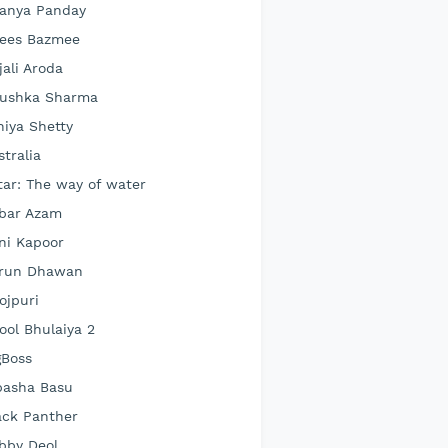
anya Panday
ees Bazmee
jali Aroda
ushka Sharma
hiya Shetty
stralia
tar: The way of water
bar Azam
ni Kapoor
run Dhawan
ojpuri
ool Bhulaiya 2
gBoss
pasha Basu
ack Panther
bby Deol