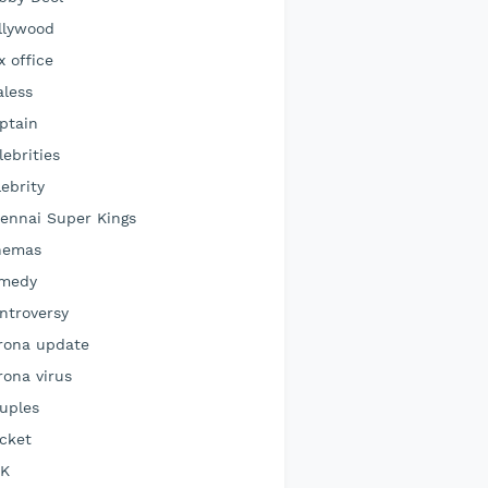
llywood
x office
aless
ptain
lebrities
lebrity
ennai Super Kings
nemas
medy
ntroversy
rona update
rona virus
uples
icket
K