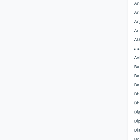
An
An
An
An
At
au
Av
Ba
Ba
Ba
Bh
Bh
Bi
Bi
Bl
Bo