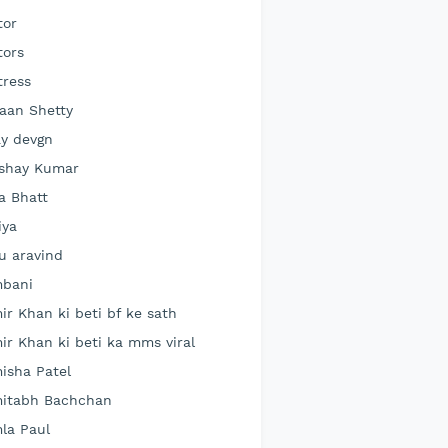
tor
tors
tress
aan Shetty
ay devgn
shay Kumar
ia Bhatt
iya
lu aravind
bani
ir Khan ki beti bf ke sath
ir Khan ki beti ka mms viral
isha Patel
itabh Bachchan
la Paul