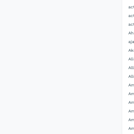
ac
ac
ac
Ah
aj
Ak
Al
All
Al
Am
Am
Am
Am
Am
Am