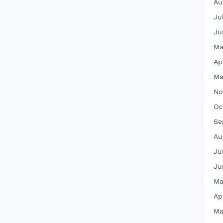
Au
Ju
Ju
Ma
Ap
Ma
No
Oc
Se
Au
Ju
Ju
Ma
Ap
Ma