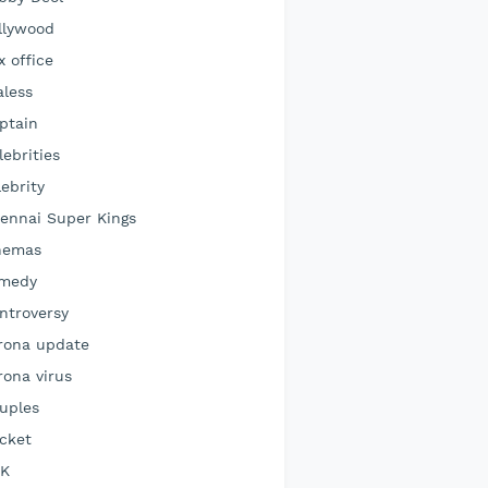
llywood
x office
aless
ptain
lebrities
lebrity
ennai Super Kings
nemas
medy
ntroversy
rona update
rona virus
uples
icket
K