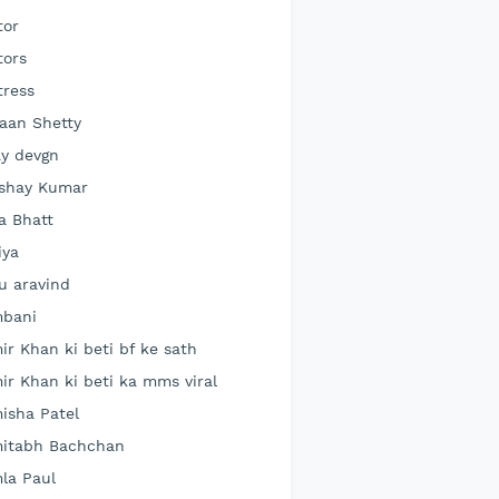
tor
tors
tress
aan Shetty
ay devgn
shay Kumar
ia Bhatt
iya
lu aravind
bani
ir Khan ki beti bf ke sath
ir Khan ki beti ka mms viral
isha Patel
itabh Bachchan
la Paul