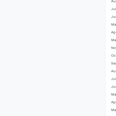
Au
Ju
Ju
Ma
Ap
Ma
No
Oc
Se
Au
Ju
Ju
Ma
Ap
Ma